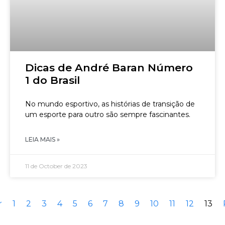
Dicas de André Baran Número
1 do Brasil
No mundo esportivo, as histórias de transição de
um esporte para outro são sempre fascinantes.
LEIA MAIS »
11 de October de 2023
r
1
2
3
4
5
6
7
8
9
10
11
12
13